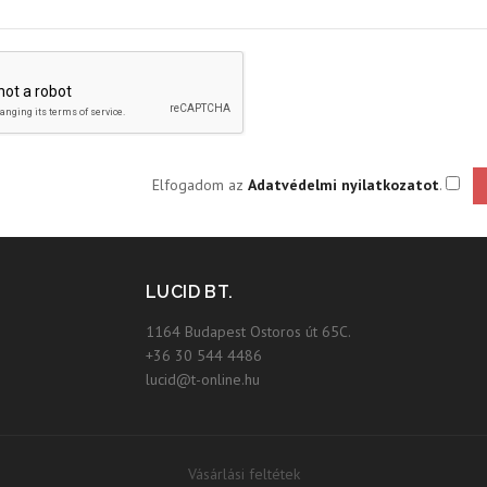
Elfogadom az
Adatvédelmi nyilatkozatot
.
LUCID BT.
1164 Budapest Ostoros út 65C.
+36 30 544 4486
lucid@t-online.hu
Vásárlási feltétek